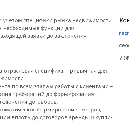
я с учетом специфики рынка недвижимости
Ко
се необходимые функции для
rec
 входящей заявки до заключения
ceo
7 (
а отраслевая специфика, привычная для
ижимости.
ента по всем этапам работы с клиентами –
ания требований до формирования
аключения договоров.
томатическое формирование тизеров,
ции вплоть до договоров аренды и купли-