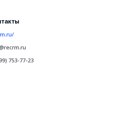
нтакты
rm.ru/
@recrm.ru
499) 753-77-23