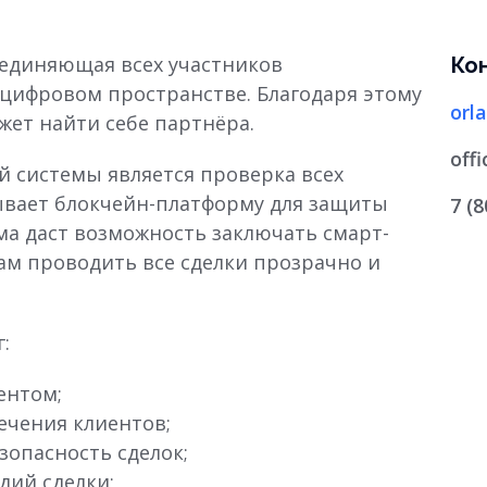
ъединяющая всех участников
Ко
 цифровом пространстве. Благодаря этому
orl
ет найти себе партнёра.
off
 системы является проверка всех
ывает блокчейн-платформу для защиты
7 (
ма даст возможность заключать смарт-
ам проводить все сделки прозрачно и
:
ентом;
ечения клиентов;
зопасность сделок;
дий сделки;