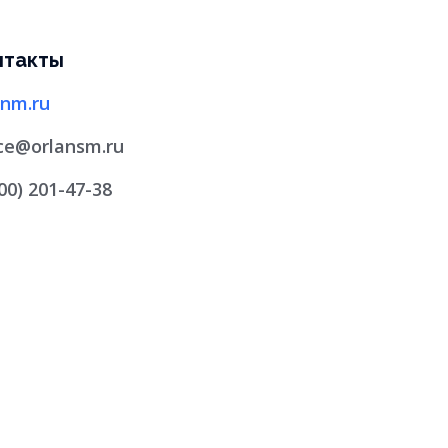
нтакты
anm.ru
ice@orlansm.ru
800) 201-47-38