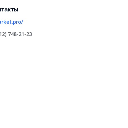
нтакты
rket.pro/
812) 748-21-23