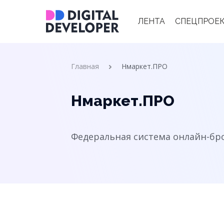
Main
ЛЕНТА
СПЕЦПРОЕ
navigation
Строка
Главная
Нмаркет.ПРО
навигации
Нмаркет.ПРО
Федеральная система онлайн-бр