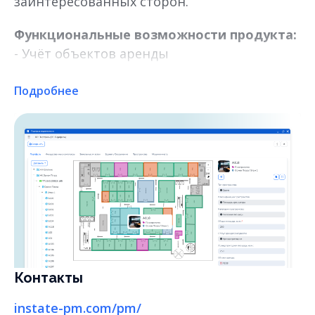
заинтересованных сторон.
Функциональные возможности продукта:
- Учёт объектов аренды
- Моделирование арендных ставок
- Ведение сделок по аренде
Подробнее
- Конструктор договоров аренды
- Отслеживание событий по договорам
- Контроль дебиторской задолженности
- Создание печатных форм документов
- Отчёты и аналитика
- Личный кабинет арендатора
Контакты
instate-pm.com/pm/