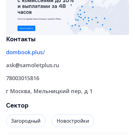
по-новому» позволяет находить квартиры
по нестандартным критериям (камин,
этажность, высота потолков и пр.) без
лишней выборки.
Контакты
Более 100 фильтров, интерактивная карта и
каталог — для быстрой и точной
dombook.plus/
навигации.
ask@samoletplus.ru
78003015816
г Москва, Мельницкий пер, д 1
Сектор
Загородный
Новостройки