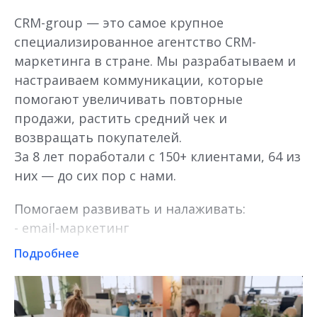
CRM-group — это самое крупное
специализированное агентство CRM-
маркетинга в стране. Мы разрабатываем и
настраиваем коммуникации, которые
помогают увеличивать повторные
продажи, растить средний чек и
возвращать покупателей.
За 8 лет поработали с 150+ клиентами, 64 из
них — до сих пор с нами.
Помогаем развивать и налаживать:
- email-маркетинг
- мессенджер-маркетинг
Подробнее
- push и SMS каналы
- контент-маркетинг
- аналитику