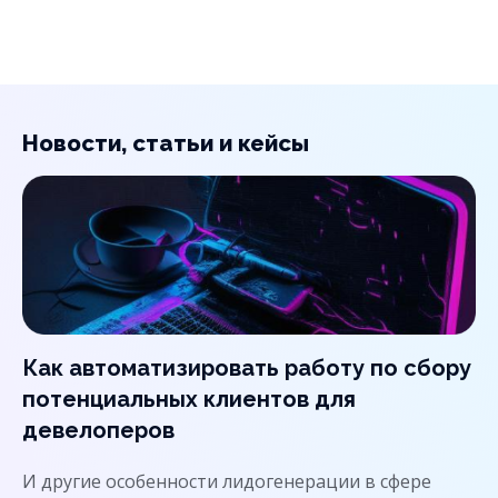
Мы построим и автоматизируем
коммуникации застройщика с клиентами
так, чтобы максимум ваших лидов
доходили до сделки.
Новости, статьи и кейсы
Мы уже помогли таким компаниям в сфере
недвижимости, как Самолёт, ПИК, Level,
Pioneer.
Как автоматизировать работу по сбору
потенциальных клиентов для
девелоперов
И другие особенности лидогенерации в сфере